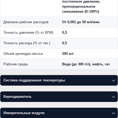
постоянное давление,
пропорциональное
смешивание (0–100%)
Диапазон рабочих расходов
От 0,001 до 50 мл/мин
Точность давления (% от ВПИ)
0,5
Точность расхода (% от тек.)
0,5
Объем цилиндра насоса
200 мл
Рабочие среды
Вода (до 300 г/л), нефть, газ
Система поддержания температуры
Диапазон рабочих температур
От +5 до +150 °С
Кернодержатель
Точность системы
±1 °С
Тип
Хасслера
Точность в кернодержателе
±0,1 °С
Измерительные модули
Диаметр образцов
30 мм, 25,4 мм (1"), 38,1 мм