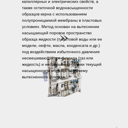
капиллярных и электрических свойств, а
также остаточной водонасыщенности
образцов керна с использованием
полупроницаемой мембраны в пластовых
условиях. Метод основан на вытеснении
насыщающей поровое пространство
образца жидкости (пластовой воды или ее
модели, нефти, масла, конденсата и др.)
под воздействием избыточного давления
несмешивающегося флюида (газ или
жидкость) и непрерывной оценки текущей
насыщенности образца по объему
вытесненного флюида.